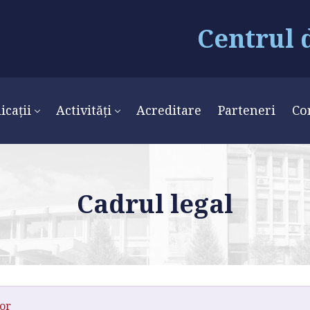
Centrul 
icații
Activități
Acreditare
Parteneri
Co
Cadrul legal
lor