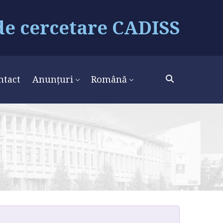
de cercetare CADISS
ntact
Anunțuri
Română