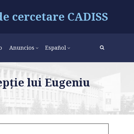
de cercetare CADISS
o
Anuncios
Español
epție lui Eugeniu