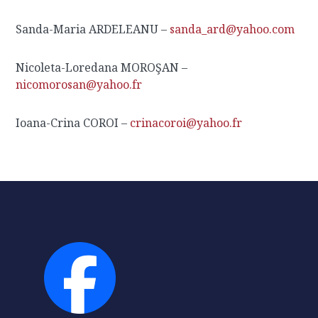
Sanda-Maria ARDELEANU –
sanda_ard@yahoo.com
Nicoleta-Loredana MOROŞAN –
nicomorosan@yahoo.fr
Ioana-Crina COROI –
crinacoroi@yahoo.fr