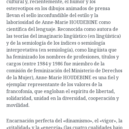
cultural y, recientemente, el humor y los
estereotipos en los dibujos animados de prensa
llevan el sello inconfundible del estilo y la
laboriosidad de Anne-Marie HOUDEBINE como
científica del lenguaje. Reconocida como autora de
las teorías del imaginario lingüístico (en lingüística)
y de la semiología de los índices o semiología
interpretativa (en semiología), como lingüista que
ha feminizado los nombres de profesiones, títulos y
cargos (entre 1984 y 1986 fue miembro de la
comisión de feminización del Ministerio de Derechos
de la Mujer), Anne-Marie HOUDEBINE es una fiel y
ejemplar representante de los valores de la
francofonía, que engloban el espíritu de libertad,
solidaridad, unidad en la diversidad, cooperación y
movilidad.
Encarnación perfecta del «dinamismo», el «vigor», la
«vitalidad» y la «energía» (las cuatro cualidades bajo