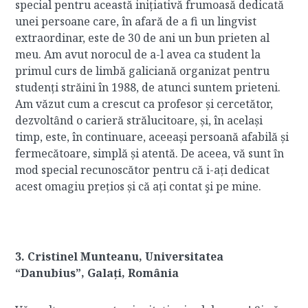
special pentru această inițiativă frumoasă dedicată
unei persoane care, în afară de a fi un lingvist
extraordinar, este de 30 de ani un bun prieten al
meu. Am avut norocul de a-l avea ca student la
primul curs de limbă galiciană organizat pentru
studenți străini în 1988, de atunci suntem prieteni.
Am văzut cum a crescut ca profesor și cercetător,
dezvoltȃnd o carieră strălucitoare, și, în același
timp, este, în continuare, aceeași persoană afabilă și
fermecătoare, simplă și atentă. De aceea, vă sunt ȋn
mod special recunoscător pentru că i-ați dedicat
acest omagiu prețios și că ați contat şi pe mine.
3. Cristinel Munteanu, Universitatea
“Danubius”, Galați, România