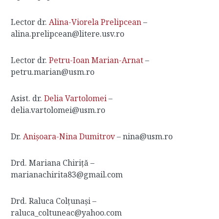
Lector dr.
Alina-Viorela Prelipcean
–
alina.prelipcean@litere.usv.ro
Lector dr.
Petru-Ioan Marian-Arnat
–
petru.marian@usm.ro
Asist. dr.
Delia Vartolomei
–
delia.vartolomei@usm.ro
Dr.
Anișoara-Nina Dumitrov
– nina@usm.ro
Drd. Mariana Chiriță –
marianachirita83@gmail.com
Drd. Raluca Colțunași –
raluca_coltuneac@yahoo.com