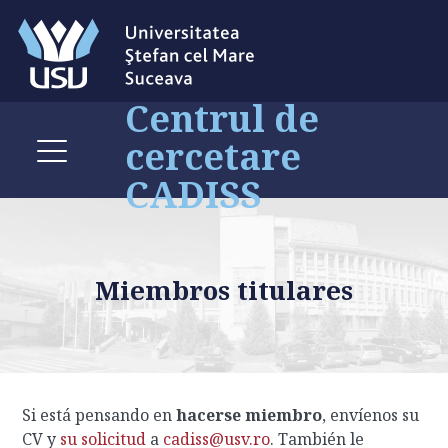
Centrul de
cercetare
CADISS
Miembros titulares
Si está pensando en
hacerse miembro
, envíenos su
CV y
su solicitud
a
cadiss@usv.ro
. También le