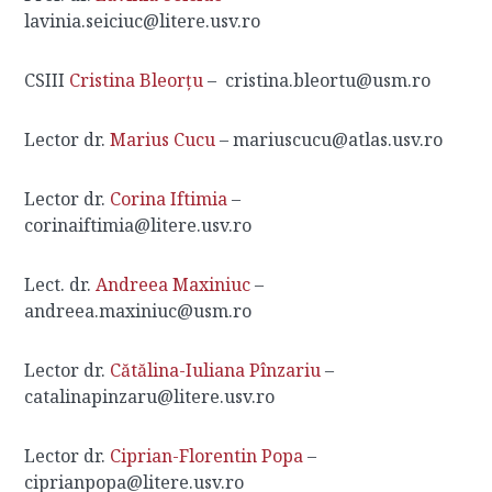
lavinia.seiciuc@litere.usv.ro
CSIII
Cristina Bleorțu
– cristina.bleortu@usm.ro
Lector dr.
Marius Cucu
– mariuscucu@atlas.usv.ro
Lector dr.
Corina Iftimia
–
corinaiftimia@litere.usv.ro
Lect. dr.
Andreea Maxiniuc
–
andreea.maxiniuc@usm.ro
Lector dr.
Cătălina-Iuliana Pînzariu
–
catalinapinzaru@litere.usv.ro
Lector dr.
Ciprian-Florentin Popa
–
ciprianpopa@litere.usv.ro