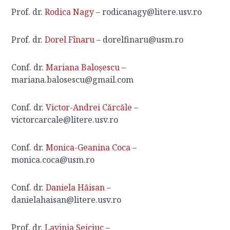
Prof. dr.
Rodica Nagy
– rodicanagy@litere.usv.ro
Prof. dr.
Dorel Fînaru
– dorelfinaru@usm.ro
Conf. dr.
Mariana Baloșescu
–
mariana.balosescu@gmail.com
Conf. dr.
Victor-Andrei Cărcăle
–
victorcarcale@litere.usv.ro
Conf. dr.
Monica-Geanina Coca
–
monica.coca@usm.ro
Conf. dr.
Daniela Hăisan
–
danielahaisan@litere.usv.ro
Prof. dr.
Lavinia Seiciuc
–