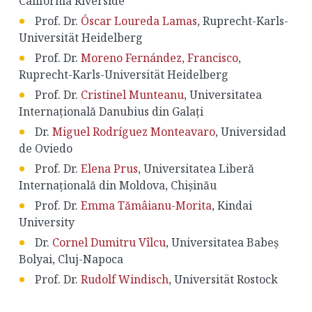
California Riverside
Prof. Dr.
Óscar Loureda Lamas
, Ruprecht-Karls-
Universität Heidelberg
Prof. Dr.
Moreno Fernández, Francisco
,
Ruprecht-Karls-Universität Heidelberg
Prof. Dr.
Cristinel Munteanu
, Universitatea
Internațională Danubius din Galați
Dr.
Miguel Rodríguez Monteavaro
, Universidad
de Oviedo
Prof. Dr.
Elena Prus
, Universitatea Liberă
Internațională din Moldova, Chișinău
Prof. Dr.
Emma Tămâianu-Morita
, Kindai
University
Dr.
Cornel Dumitru Vîlcu
, Universitatea Babeș
Bolyai, Cluj-Napoca
Prof. Dr.
Rudolf Windisch
, Universität Rostock