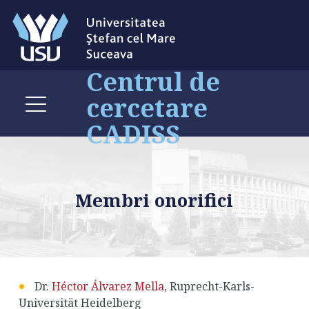
Centrul de
cercetare
CADISS
Membri onorifici
Dr.
Héctor Álvarez Mella
, Ruprecht-Karls-
Universität Heidelberg