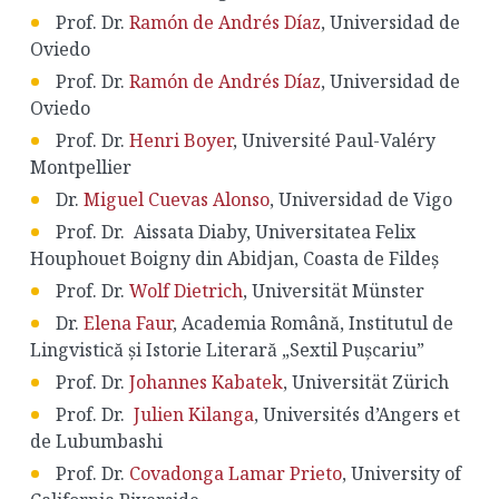
Prof. Dr.
Ramón de Andrés Díaz
, Universidad de
Oviedo
Prof. Dr.
Ramón de Andrés Díaz
, Universidad de
Oviedo
Prof. Dr.
Henri Boyer
, Université Paul-Valéry
Montpellier
Dr.
Miguel Cuevas Alonso
, Universidad de Vigo
Prof. Dr.
Aissata Diaby, Universitatea Felix
Houphouet Boigny din Abidjan, Coasta de Fildeș
Prof. Dr.
Wolf Dietrich
, Universität Münster
Dr.
Elena Faur
, Academia Română, Institutul de
Lingvistică și Istorie Literară „Sextil Pușcariu”
Prof. Dr.
Johannes Kabatek
, Universität Zürich
Prof. Dr.
Julien Kilanga
, Universités d’Angers et
de Lubumbashi
Prof. Dr.
Covadonga Lamar Prieto
, University of