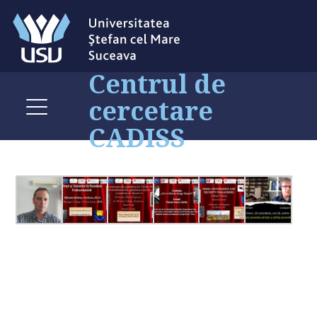
Centrul de
cercetare
CADISS