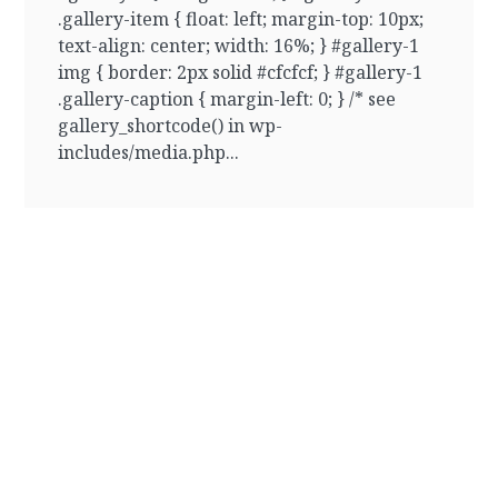
.gallery-item { float: left; margin-top: 10px;
text-align: center; width: 16%; } #gallery-1
img { border: 2px solid #cfcfcf; } #gallery-1
.gallery-caption { margin-left: 0; } /* see
gallery_shortcode() in wp-
includes/media.php...