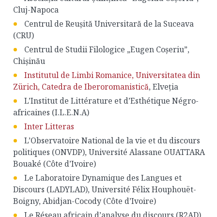
Cluj-Napoca
Centrul de Reușită Universitară de la Suceava
(CRU)
Centrul de Studii Filologice „Eugen Coșeriu”,
Chișinău
Institutul de Limbi Romanice, Universitatea din
Zürich, Catedra de Iberoromanistică
, Elveția
L’Institut de Littérature et d’Esthétique Négro-
africaines (I.L.E.N.A)
Inter Litteras
L’Observatoire National de la vie et du discours
politiques (ONVDP), Université Alassane OUATTARA
Bouaké (Côte d’Ivoire)
Le Laboratoire Dynamique des Langues et
Discours (LADYLAD), Université Félix Houphouët-
Boigny, Abidjan-Cocody (Côte d’Ivoire)
Le Réseau africain d’analyse du discours (R2AD)