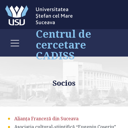
Centrul de
cercetare
CADISS
Socios
Alianța Franceză din Suceava
Asociația cultural-științifică “Eugeniu Coșeriu”,