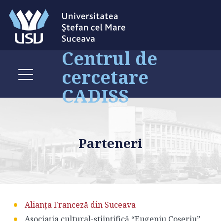
Centrul de
cercetare
CADISS
Parteneri
Alianța Franceză din Suceava
Asociația cultural-științifică “Eugeniu Coșeriu”,