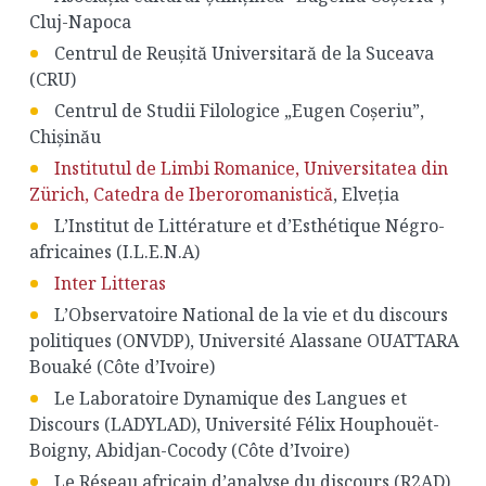
Cluj-Napoca
Centrul de Reușită Universitară de la Suceava
(CRU)
Centrul de Studii Filologice „Eugen Coșeriu”,
Chișinău
Institutul de Limbi Romanice, Universitatea din
Zürich, Catedra de Iberoromanistică
, Elveția
L’Institut de Littérature et d’Esthétique Négro-
africaines (I.L.E.N.A)
Inter Litteras
L’Observatoire National de la vie et du discours
politiques (ONVDP), Université Alassane OUATTARA
Bouaké (Côte d’Ivoire)
Le Laboratoire Dynamique des Langues et
Discours (LADYLAD), Université Félix Houphouët-
Boigny, Abidjan-Cocody (Côte d’Ivoire)
Le Réseau africain d’analyse du discours (R2AD)