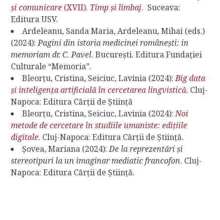
și comunicare
(XVII).
Timp și limbaj
. Suceava:
Editura USV.
Ardeleanu, Sanda Maria, Ardeleanu, Mihai (eds.)
(2024):
Pagini din istoria medicinei românești: in
memoriam dr. C. Pavel
. București. Editura Fundației
Culturale “Memoria”.
Bleorțu, Cristina, Seiciuc, Lavinia (2024):
Big data
și inteligența artificială în cercetarea lingvistică
. Cluj-
Napoca: Editura Cărții de Știință
Bleorțu, Cristina, Seiciuc, Lavinia (2024):
Noi
metode de cercetare în studiile umaniste: edițiile
digitale
. Cluj-Napoca: Editura Cărții de Știință.
Șovea, Mariana (2024):
De la reprezentări și
stereotipuri la un imaginar mediatic francofon
. Cluj-
Napoca: Editura Cărții de Știință.