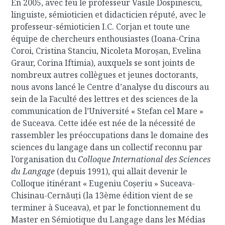
En 2005, avec feu le professeur Vasile Dospinescu,
linguiste, sémioticien et didacticien réputé, avec le
professeur-sémioticien I.C. Corjan et toute une
équipe de chercheurs enthousiastes (Ioana-Crina
Coroi, Cristina Stanciu, Nicoleta Moroșan, Evelina
Graur, Corina Iftimia), auxquels se sont joints de
nombreux autres collègues et jeunes doctorants,
nous avons lancé le Centre d’analyse du discours au
sein de la Faculté des lettres et des sciences de la
communication de l’Université « Stefan cel Mare »
de Suceava. Cette idée est née de la nécessité de
rassembler les préoccupations dans le domaine des
sciences du langage dans un collectif reconnu par
l’organisation du
Colloque International des Sciences
du Langage
(depuis 1991), qui allait devenir le
Colloque itinérant « Eugeniu Coșeriu » Suceava-
Chisinau-Cernăuți (la 13ème édition vient de se
terminer à Suceava), et par le fonctionnement du
Master en Sémiotique du Langage dans les Médias