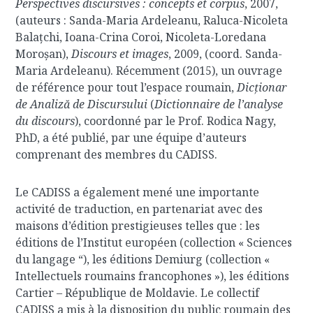
Perspectives discursives : concepts et corpus
, 2007,
(auteurs : Sanda-Maria Ardeleanu, Raluca-Nicoleta
Balațchi, Ioana-Crina Coroi, Nicoleta-Loredana
Moroșan),
Discours et images
, 2009, (coord. Sanda-
Maria Ardeleanu). Récemment (2015), un ouvrage
de référence pour tout l’espace roumain,
Dicționar
de Analiză de Discursului
(
Dictionnaire de l’analyse
du discours
), coordonné par le Prof. Rodica Nagy,
PhD, a été publié, par une équipe d’auteurs
comprenant des membres du CADISS.
Le CADISS a également mené une importante
activité de traduction, en partenariat avec des
maisons d’édition prestigieuses telles que : les
éditions de l’Institut européen (collection « Sciences
du langage “), les éditions Demiurg (collection «
Intellectuels roumains francophones »), les éditions
Cartier – République de Moldavie. Le collectif
CADISS a mis à la disposition du public roumain des