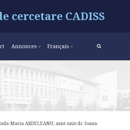
de cercetare CADISS
ct
Annonces
Français
Sanda-Maria ARDELEANU, asist.univ.dr. Ioana-